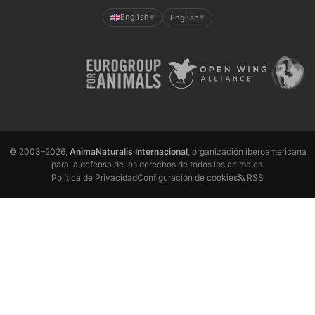
English
English
▼
▼
© 2003–2026,
AnimaNaturalis Internacional
, organización iberoamericana
para la defensa de los derechos de todos los animales.
Política de Privacidad
Configuración de cookies
RSS