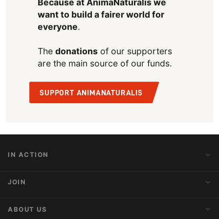
Because at AnimaNaturalis we
want to build a fairer world for
everyone
.
The
donations
of our supporters
are the main source of our funds.
SUPPORT ANIMANATURALIS
IN ACTION
Action Alerts
JOIN
Latest News
Blog
Activist Network
ABOUT US
Upcoming Actions