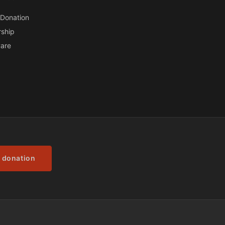
Donation
ship
are
 donation