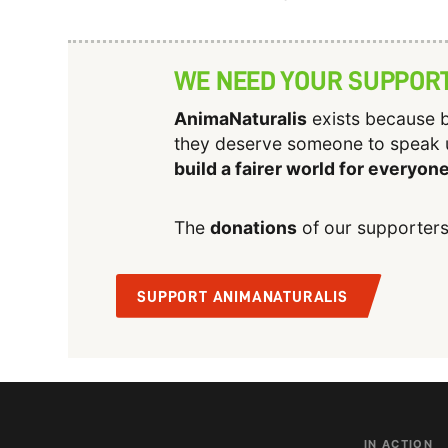
WE NEED YOUR SUPPOR
AnimaNaturalis
exists because b
they deserve someone to speak 
build a fairer world for everyon
The
donations
of our supporters
SUPPORT ANIMANATURALIS
IN ACTION