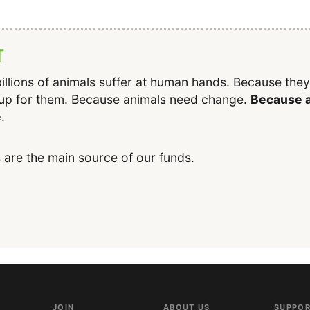
T
illions of animals suffer at human hands. Because the
up for them. Because animals need change.
Because a
e
.
 are the main source of our funds.
JOIN
ABOUT US
SUPPOR