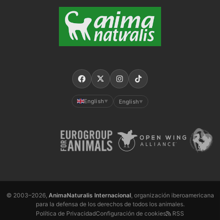
English
English
▼
▼
© 2003–2026,
AnimaNaturalis Internacional
, organización iberoamericana
para la defensa de los derechos de todos los animales.
Política de Privacidad
Configuración de cookies
RSS