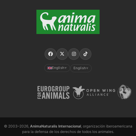
English
English
▼
▼
© 2003–2026,
AnimaNaturalis Internacional
, organización iberoamericana
para la defensa de los derechos de todos los animales.