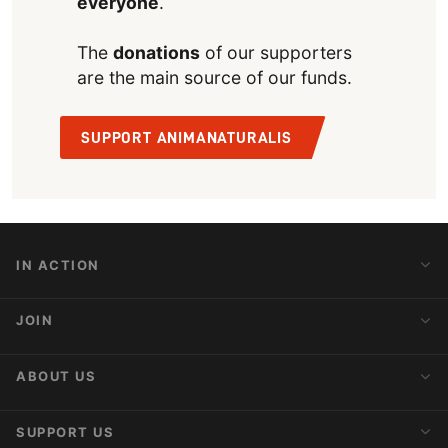
everyone
.
The
donations
of our supporters
are the main source of our funds.
SUPPORT ANIMANATURALIS
IN ACTION
Action Alerts
JOIN
Latest News
Blog
Activist Network
ABOUT US
Upcoming Actions
Internships
About AnimaNaturalis
SUPPORT US
Subscribe to Newsletter