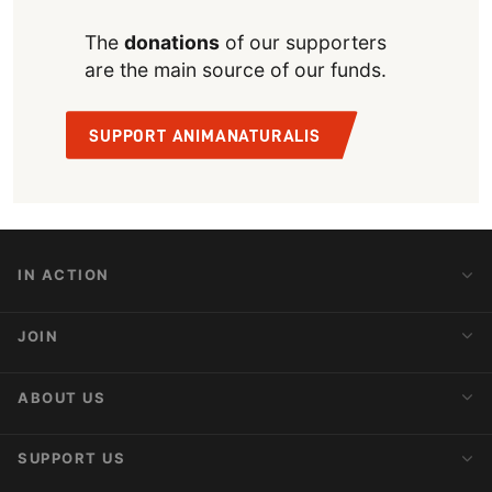
The
donations
of our supporters
are the main source of our funds.
SUPPORT ANIMANATURALIS
IN ACTION
Action Alerts
JOIN
Latest News
Blog
Activist Network
ABOUT US
Upcoming Actions
Internships
About AnimaNaturalis
SUPPORT US
Subscribe to Newsletter
Ideology