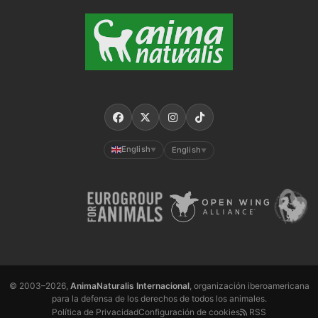
English
English
▼
▼
© 2003–2026,
AnimaNaturalis Internacional
, organización iberoamericana
para la defensa de los derechos de todos los animales.
Política de Privacidad
Configuración de cookies
RSS