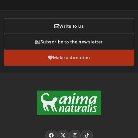
Social Networks
Membership
Donor Care
Write to us
Subscribe to the newsletter
Make a donation