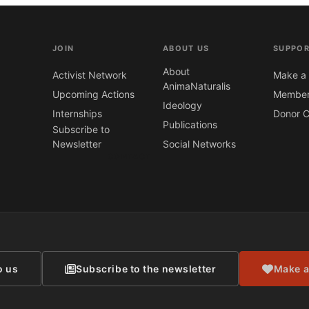
JOIN
ABOUT US
SUPPOR
About
Activist Network
Make a 
AnimaNaturalis
Upcoming Actions
Member
Ideology
Internships
Donor C
Publications
Subscribe to
Newsletter
Social Networks
CONTACT
o us
Subscribe to the newsletter
Make a