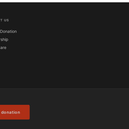
T US
Donation
ship
are
 donation