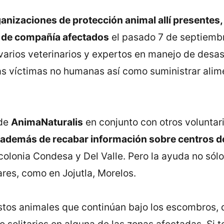
anizaciones de protección animal allí presentes,
s de compañía afectados
el pasado 7 de septiemb
 varios veterinarios y expertos en manejo de desa
as víctimas no humanas así como suministrar alime
 de
AnimaNaturalis
en conjunto con otros voluntar
s, además de recabar información sobre centros 
olonia Condesa y Del Valle. Pero la ayuda no sólo 
ares, como en Jojutla, Morelos.
tos animales que continúan bajo los escombros, 
solitarios en alguna de las zonas afectadas. Si te