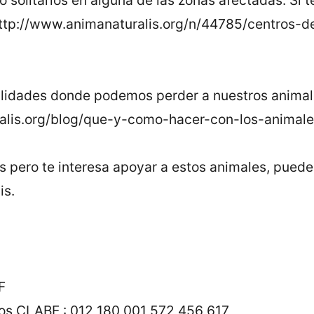
: http://www.animanaturalis.org/n/44785/centros
o
lidades donde podemos perder a nuestros animales
ralis.org/blog/que-y-como-hacer-con-los-animal
as pero te interesa apoyar a estos animales, pued
is.
F
ios CLABE : 012 180 001 572 456 617