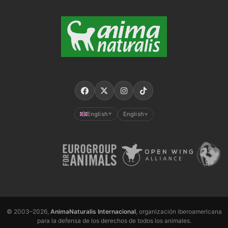
English
English
▼
▼
© 2003–2026,
AnimaNaturalis Internacional
, organización iberoamericana
para la defensa de los derechos de todos los animales.