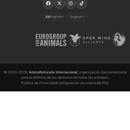
English
English
▼
▼
© 2003–2026,
AnimaNaturalis Internacional
, organización iberoamericana
para la defensa de los derechos de todos los animales.
Política de Privacidad
Configuración de cookies
RSS