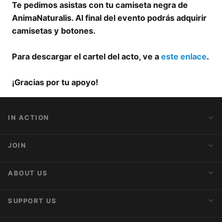
Te pedimos asistas con tu camiseta negra de
AnimaNaturalis. Al final del evento podrás adquirir
camisetas y botones.
Para descargar el cartel del acto, ve a
este enlace
.
¡Gracias por tu apoyo!
IN ACTION
Action Alerts
JOIN
Latest News
Blog
Activist Network
ABOUT US
Upcoming Actions
Internships
About AnimaNaturalis
SUPPORT US
Subscribe to Newsletter
Ideology
Publications