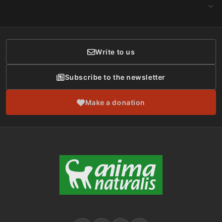
Make a Donation
CONTACT
Social Networks
Membership
Donor Care
Write to us
Subscribe to the newsletter
Make a donation