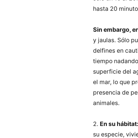
hasta 20 minuto
Sin embargo, en
y jaulas. Sólo p
delfines en cau
tiempo nadando 
superficie del a
el mar, lo que p
presencia de per
animales.
2.
En su hábitat
su especie, viv