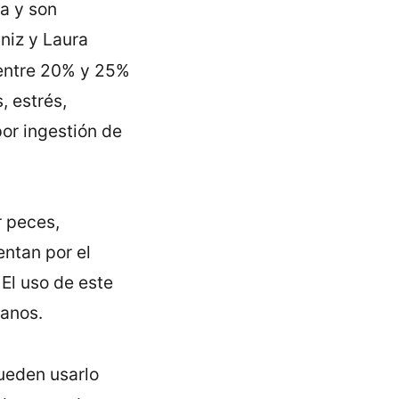
a y son
aniz y Laura
entre 20% y 25%
, estrés,
por ingestión de
r peces,
entan por el
El uso de este
manos.
pueden usarlo