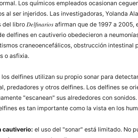
normal. Los químicos empleados ocasionan ceguer
s al ser injeridos. Las investigadoras, Yolanda Al
Delfinarios
 del libro
afirman que de 1997 a 2005, 
de delfines en cautiverio obedecieron a neumonías
tismos craneoencefálicos, obstrucción intestinal 
 o asfixia.
:
los delfines utilizan su propio sonar para detecta
al, predadores y otros delfines. Los delfines se ori
uamente "escanean" sus alrededores con sonidos. 
elfines es tan importante como la vista en los hu
 cautiverio:
el uso del "sonar" está limitado. No 