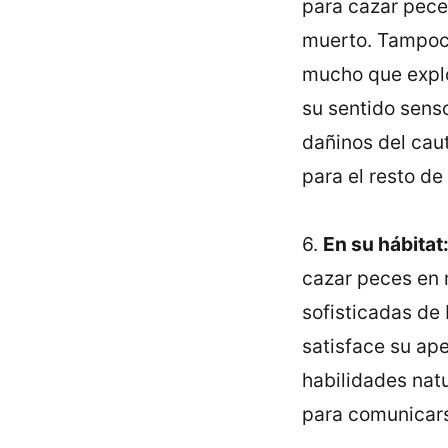
para cazar pece
muerto. Tampoco
mucho que explo
su sentido sens
dañinos del caut
para el resto de
6.
En su hábitat
cazar peces en 
sofisticadas de
satisface su ape
habilidades natu
para comunicars