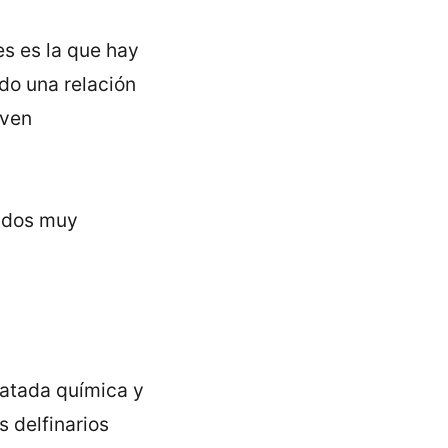
es es la que hay
do una relación
oven
rados muy
ratada química y
s delfinarios