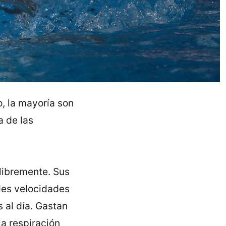
, la mayoría son
a de las
 libremente. Sus
des velocidades
 al día. Gastan
la respiración