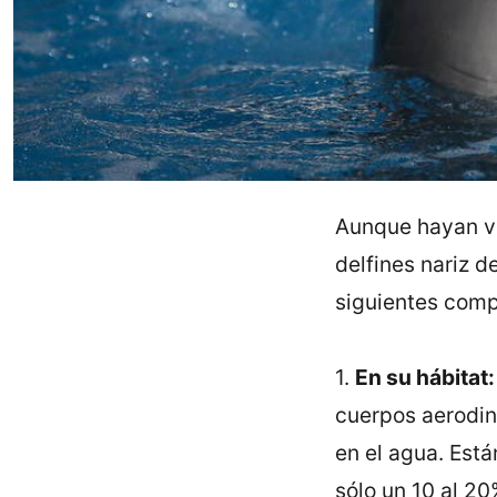
Aunque hayan var
delfines nariz d
siguientes comp
1.
En su hábitat:
cuerpos aerodin
en el agua. Est
sólo un 10 al 20