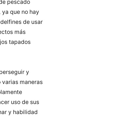
 de pescado
 ya que no hay
delfines de usar
pectos más
ojos tapados
perseguir y
o varias maneras
olamente
acer uso de sus
nar y habilidad