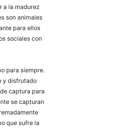
r a la madurez
es son animales
ante para ellos
os sociales con
po para siempre.
o y disfrutado
 de captura para
ente se capturan
xtremadamente
po que sufre la