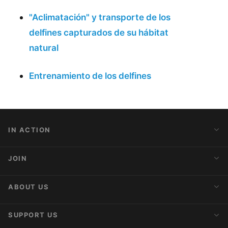
"Aclimatación" y transporte de los
delfines capturados de su hábitat
natural
Entrenamiento de los delfines
IN ACTION
Action Alerts
JOIN
Latest News
Blog
Activist Network
ABOUT US
Upcoming Actions
Internships
About AnimaNaturalis
SUPPORT US
Subscribe to Newsletter
Ideology