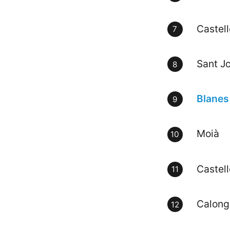
Castell
Sant J
Blanes
Moià
Castel
Calong