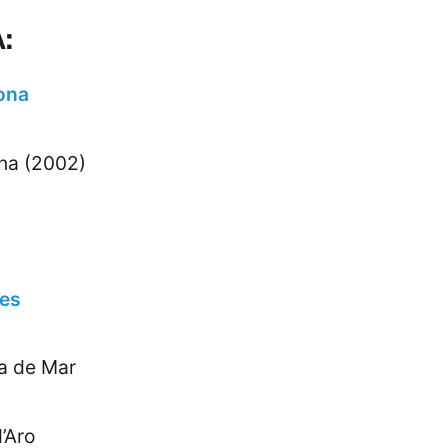
:
ona
na (2002)
es
a de Mar
d’Aro