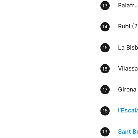
Palafru
Rubí (
La Bis
Vilassa
Girona
l’Escal
Sant B