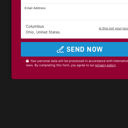
Email Address
Columbus
Is this not your loc
Ohio, United States.
SEND NOW
Your personal data will be processed in accordance with internatio
laws. By completing this form, you agree to our
privacy policy
.