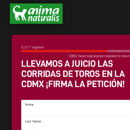
5,017
signers
1,983
more signatures needed to reac
LLEVAMOS A JUICIO LAS
CORRIDAS DE TOROS EN LA
CDMX ¡FIRMA LA PETICIÓN!
Name
Last Name