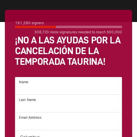
191,280
signers
308,720
more signatures needed to reach
500,000
¡NO A LAS AYUDAS POR LA
CANCELACIÓN DE LA
TEMPORADA TAURINA!
Name
Last Name
Email Address
Columbus