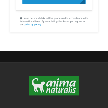
Your personal data will be processed in accordance with
international laws. By completing this form, you agree to
our
privacy policy
.