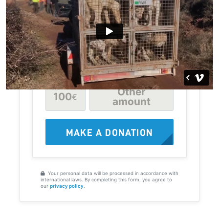
Choose how much to donate
20
30
50
€
€
€
Other
100
€
amount
MAKE A DONATION
Your personal data will be processed in accordance with
international laws. By completing this form, you agree to
our
privacy policy
.