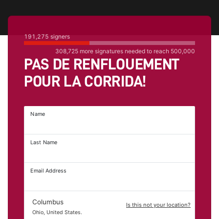
191,275
signers
308,725
more signatures needed to reach
500,000
PAS DE RENFLOUEMENT
POUR LA CORRIDA!
Name
Last Name
Email Address
Columbus
Is this not your location?
Ohio, United States.