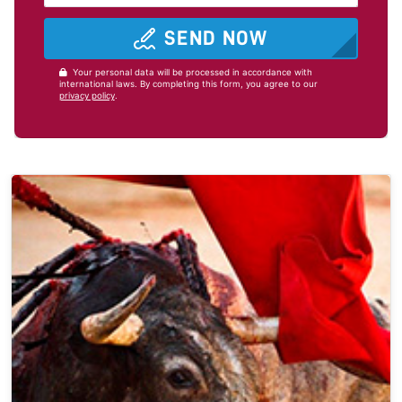
SEND NOW
Your personal data will be processed in accordance with
international laws. By completing this form, you agree to our
privacy policy
.