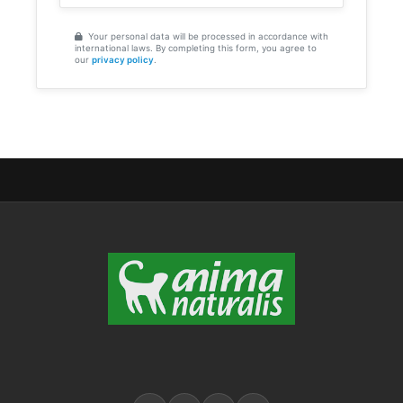
Your personal data will be processed in accordance with
international laws. By completing this form, you agree to
our
privacy policy
.