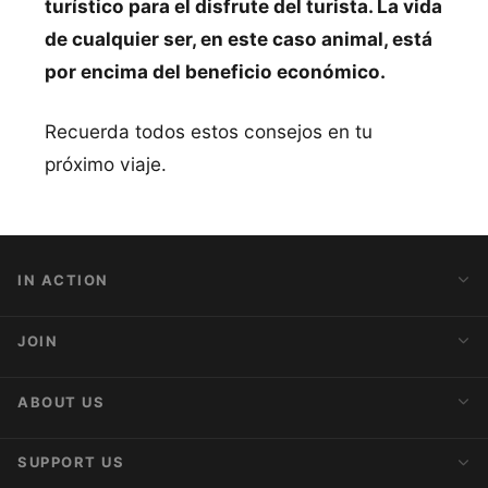
turístico para el disfrute del turista. La vida
de cualquier ser, en este caso animal, está
por encima del beneficio económico.
Recuerda todos estos consejos en tu
próximo viaje.
IN ACTION
Action Alerts
JOIN
Latest News
Blog
Activist Network
ABOUT US
Upcoming Actions
Internships
About AnimaNaturalis
SUPPORT US
Subscribe to Newsletter
Ideology