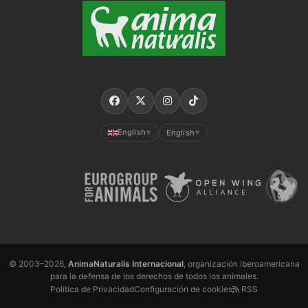
English
English
▼
▼
© 2003–2026,
AnimaNaturalis Internacional
, organización iberoamericana
para la defensa de los derechos de todos los animales.
Política de Privacidad
Configuración de cookies
RSS