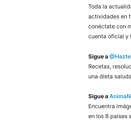
Toda la actualid
actividades en t
conéctate con m
cuenta oficial y
Sigue a
@HazteV
Recetas, resolu
una dieta saluda
Sigue a
AnimaNa
Encuentra imáge
en los 8 países