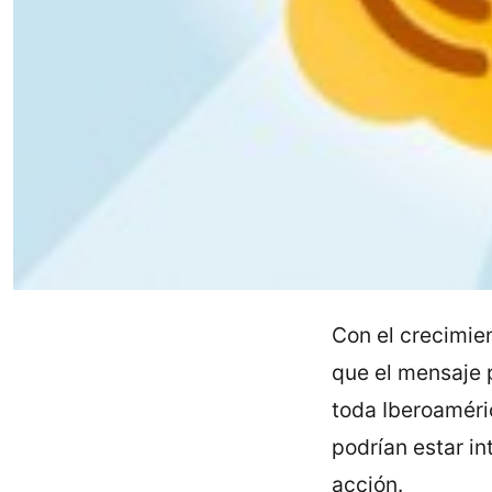
Con el crecimie
que el mensaje p
toda Iberoaméric
podrían estar i
acción.