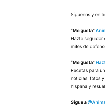
Síguenos y en t
“Me gusta”
Anim
Hazte seguidor d
miles de defens
“Me gusta”
Haz
Recetas para una
noticias, fotos 
hispana y resuel
Sigue a
@AnimaN