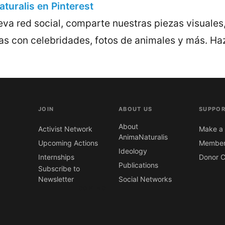
turalis en Pinterest
va red social, comparte nuestras piezas visuales,
s con celebridades, fotos de animales y más. Ha
JOIN
ABOUT US
SUPPOR
About
Activist Network
Make a 
AnimaNaturalis
Upcoming Actions
Member
Ideology
Internships
Donor C
Publications
Subscribe to
Newsletter
Social Networks
CONTACT