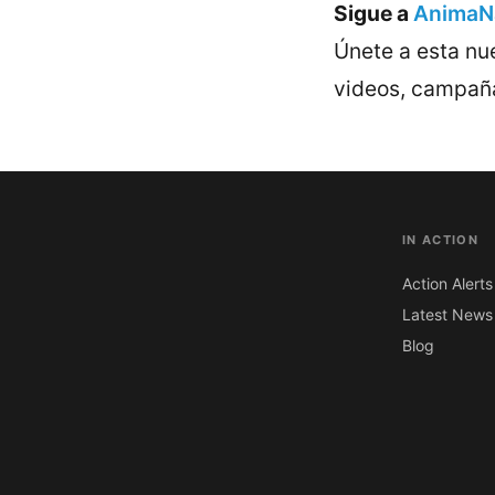
Sigue a
AnimaNa
Únete a esta nue
videos, campaña
IN ACTION
Action Alerts
Latest News
Blog