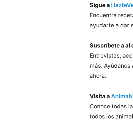
Sigue a
HazteVe
Encuentra recet
ayudarte a dar 
Suscríbete a al 
Entrevistas, ac
más. Ayúdanos a
ahora.
Visita a
AnimaNa
Conoce todas la
todos los anima