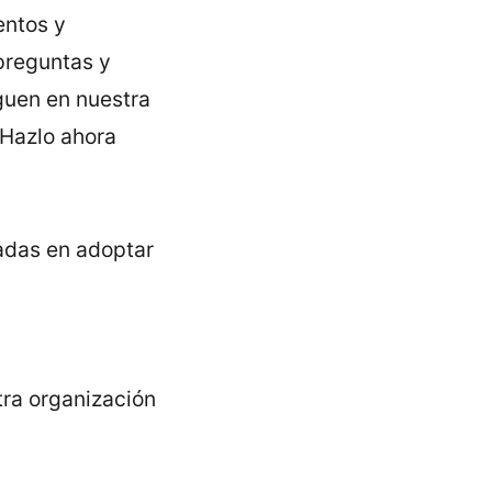
entos y
 preguntas y
guen en nuestra
 Hazlo ahora
sadas en adoptar
tra organización