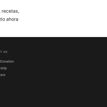
 recetas,
zlo ahora
T US
Donation
ship
are