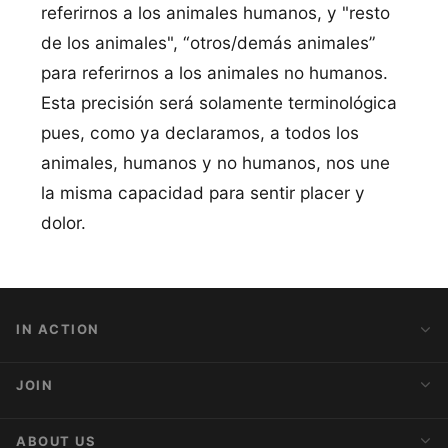
referirnos a los animales humanos, y "resto
de los animales", “otros/demás animales”
para referirnos a los animales no humanos.
Esta precisión será solamente terminológica
pues, como ya declaramos, a todos los
animales, humanos y no humanos, nos une
la misma capacidad para sentir placer y
dolor.
IN ACTION
Action Alerts
JOIN
Latest News
Blog
Activist Network
ABOUT US