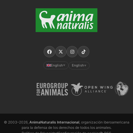
English
English
▼
▼
© 2003–2026,
AnimaNaturalis Internacional
, organización iberoamericana
para la defensa de los derechos de todos los animales.