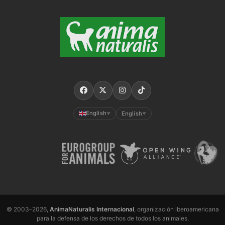
English
English
▼
▼
© 2003–2026,
AnimaNaturalis Internacional
, organización iberoamericana
para la defensa de los derechos de todos los animales.