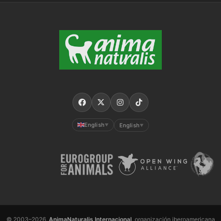
English
English
▼
▼
© 2003–2026,
AnimaNaturalis Internacional
, organización iberoamericana