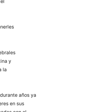
el
onerles
ebrales
tina y
a la
 durante años ya
eres en sus
adas con el