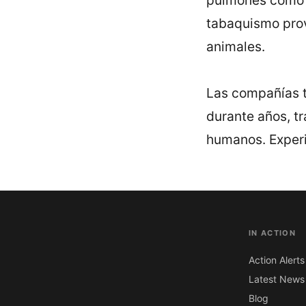
tabaquismo prov
animales.
Las compañí­as 
durante años, tr
humanos. Experi
IN ACTION
Action Alerts
Latest News
Blog