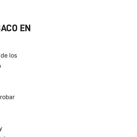
BACO EN
 de los
o
probar
y