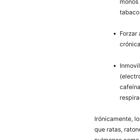
monos 
tabaco
Forzar 
crónic
Inmovil
(electr
cafeí­n
respira
Irónicamente, l
que ratas, raton
pulmones como l