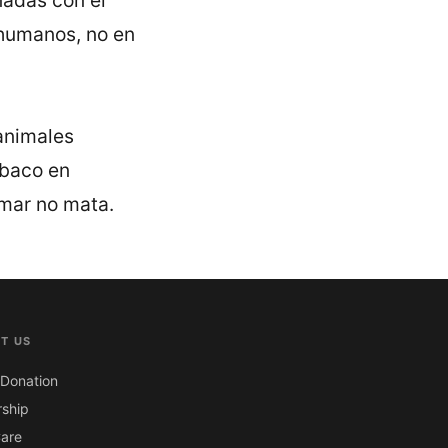
 humanos, no en
animales
abaco en
umar no mata.
T US
Donation
ship
are