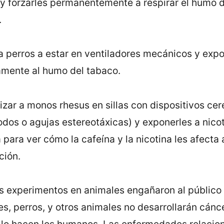
y forzarles permanentemente a respirar el humo d
.
a perros a estar en ventiladores mecánicos y exp
amente al humo del tabaco.
izar a monos rhesus en sillas con dispositivos cer
odos o agujas estereotáxicas) y exponerles a nico
a para ver cómo la cafeí­na y la nicotina les afecta 
ción.
os experimentos en animales engañaron al público
es, perros, y otros animales no desarrollarán cánc
o hacen los humanos. Las enfermedades relacion