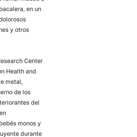
bacalera, en un
 dolorosos
nes y otros
Research Center
on Health and
e metal,
ierno de los
teriorantes del
ien
s bebés monos y
buyente durante