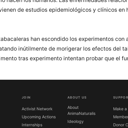
ienen de estudios epidemiológicos y clí­nicos en
tabacaleras han escondido los experimentos con 
atando inútilmente de morigerar los efectos del t
mento tras experimento intentan probar que el f
JOIN
ABOUT US
SUPPOR
About
Activist Network
Make a 
AnimaNaturalis
Upcoming Actions
Member
Ideology
Internships
Donor C