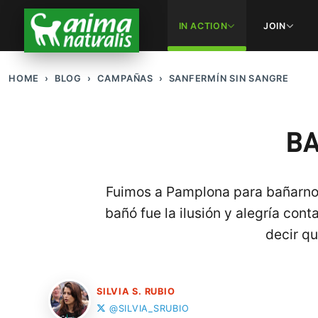
IN ACTION
JOIN
HOME
BLOG
CAMPAÑAS
SANFERMÍN SIN SANGRE
BA
Fuimos a Pamplona para bañarnos 
bañó fue la ilusión y alegría co
decir qu
SILVIA S. RUBIO
@SILVIA_SRUBIO