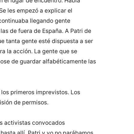
n el lugar de encuentro. Había
Se les empezó a explicar el
 continuaba llegando gente
llas de fuera de España. A Patri de
ue tanta gente esté dispuesta a ser
ra la acción. La gente que se
dose de guardar alfabéticamente las
los primeros imprevistos. Los
isión de permisos.
os activistas convocados
asta allí. Patri y yo no parábamos