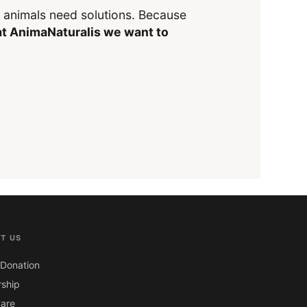
y animals need solutions. Because
t AnimaNaturalis we want to
T US
Donation
ship
are