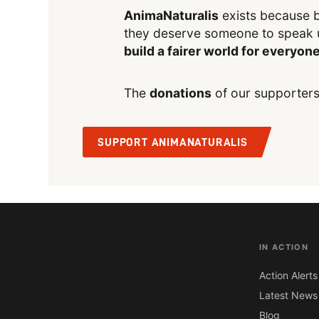
AnimaNaturalis
exists because b
they deserve someone to speak 
build a fairer world for everyon
The
donations
of our supporters
SUPPORT ANIMANATURALIS
IN ACTION
Action Alerts
Latest News
Blog