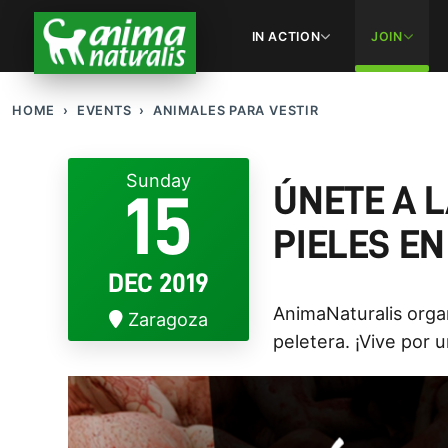
IN ACTION
JOIN
HOME
EVENTS
ANIMALES PARA VESTIR
Sunday
ÚNETE A 
15
PIELES E
DEC 2019
AnimaNaturalis organ
Zaragoza
peletera. ¡Vive por 