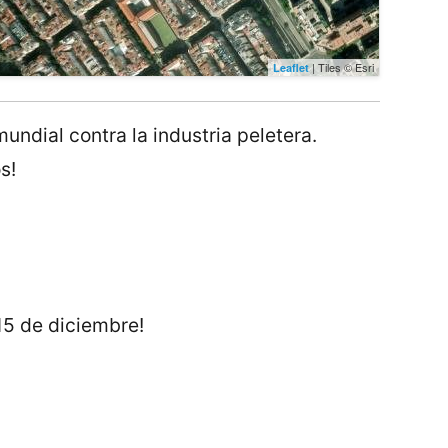
| Tiles © Esri
Leaflet
ndial contra la industria peletera.
s!
15 de diciembre!