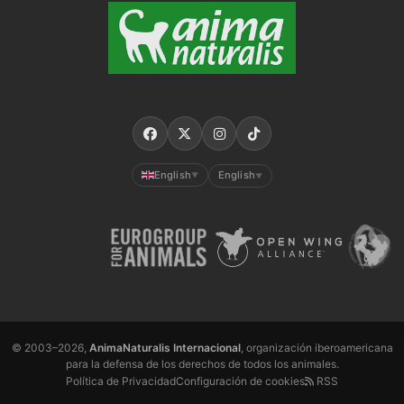
English
English
▼
▼
© 2003–2026,
AnimaNaturalis Internacional
, organización iberoamericana
para la defensa de los derechos de todos los animales.
Política de Privacidad
Configuración de cookies
RSS