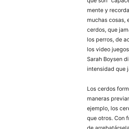
que son "capace
mente y recordar
muchas cosas, e
cerdos, que jam
los perros, de a
los video juegos
Sarah Boysen di
intensidad que j
Los cerdos form
maneras previam
ejemplo, los ce
que otros. Con 
de arrebatársel