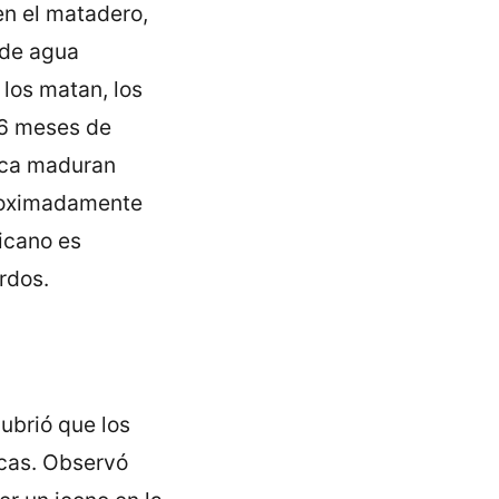
en el matadero,
 de agua
 los matan, los
 6 meses de
unca maduran
proximadamente
icano es
rdos.
ubrió que los
ncas. Observó