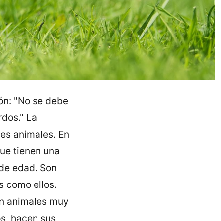
ón: "No se debe
rdos." La
es animales. En
que tienen una
 de edad. Son
s como ellos.
son animales muy
os, hacen sus