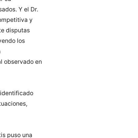
ados. Y el Dr.
ompetitiva y
te disputas
yendo los
n
al observado en
identificado
tuaciones,
tis puso una