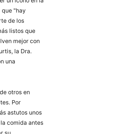
r un icono en la
e que "hay
te de los
ás listos que
elven mejor con
tis, la Dra.
on una
de otros en
tes. Por
más astutos unos
 la comida antes
r su