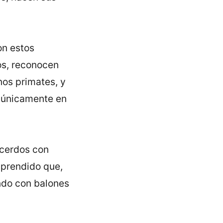
on estos
os, reconocen
os primates, y
 únicamente en
 cerdos con
aprendido que,
ndo con balones