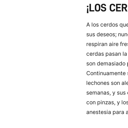
¡LOS CE
A los cerdos qu
sus deseos; nunc
respiran aire fr
cerdas pasan la
son demasiado p
Continuamente s
lechones son al
semanas, y sus 
con pinzas, y l
anestesia para a