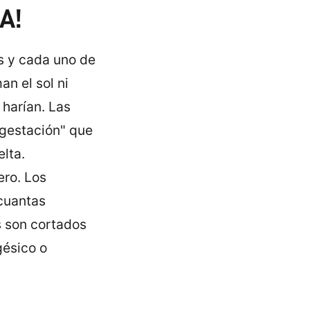
A!
s y cada uno de
n el sol ni
harí­an. Las
"gestación" que
lta.
ro. Los
cuantas
s son cortados
gésico o