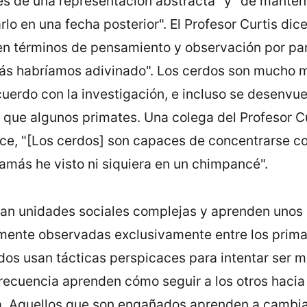
s de una representación abstracta" y "de mantene
lo en una fecha posterior". El Profesor Curtis dic
n términos de pensamiento y observación por par
ás habrí­amos adivinado". Los cerdos son mucho m
cuerdo con la investigación, e incluso se desenvu
 que algunos primates. Una colega del Profesor Cur
ce, "[Los cerdos] son capaces de concentrarse c
amás he visto ni siquiera en un chimpancé".
an unidades sociales complejas y aprenden unos 
ente observadas exclusivamente entre los prima
rdos usan tácticas perspicaces para intentar ser 
frecuencia aprenden cómo seguir a los otros hacia
a. Aquellos que son engañados aprenden a cambia