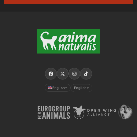
English
English
▼
▼