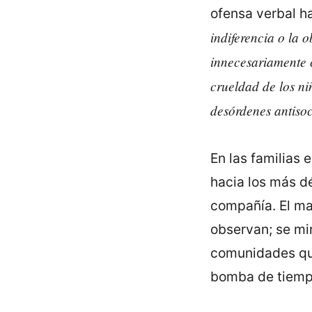
ofensa verbal h
indiferencia o la 
innecesariamente c
crueldad de los ni
desórdenes antiso
En las familias 
hacia los más dé
compañía. El mal
observan; se mi
comunidades que
bomba de tiemp