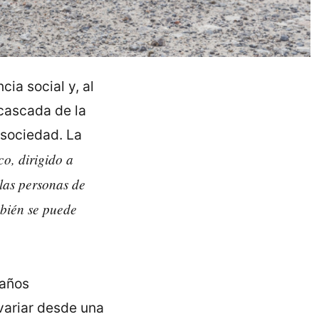
cia social y, al
cascada de la
 sociedad. La
co, dirigido a
 las personas de
mbién se puede
daños
variar desde una