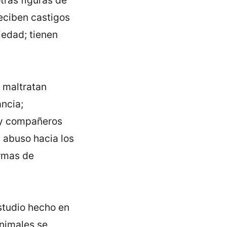
tras figuras de
reciben castigos
iedad; tienen
o maltratan
ncia;
 y compañeros
l abuso hacia los
ormas de
estudio hecho en
nimales se