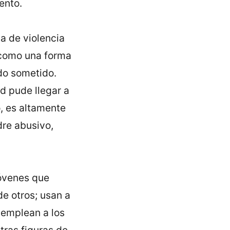
ento.
a de violencia
o como una forma
do sometido.
d pude llegar a
o, es altamente
dre abusivo,
jóvenes que
de otros; usan a
 emplean a los