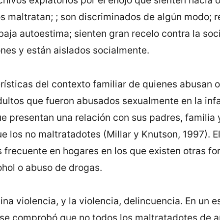
ivos expiatorios por el enojo que sienten hacia o
s maltratan; ; son discriminados de algún modo; 
baja autoestima; sienten gran recelo contra la soc
ones y están aislados socialmente.
ísticas del contexto familiar de quienes abusan 
dultos que fueron abusados sexualmente en la infa
e presentan una relación con sus padres, familia
 los no maltratadotes (Millar y Knutson, 1997). E
 frecuente en hogares en los que existen otras f
cohol o abuso de drogas.
ina violencia, y la violencia, delincuencia. En un 
se comprobó que no todos los maltratadotes de a