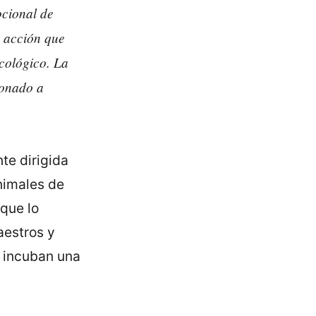
cional de
a acción que
icológico. La
ionado a
te dirigida
animales de
 que lo
aestros y
 incuban una