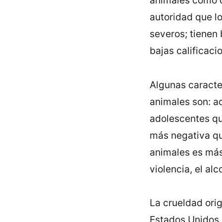
animales como ch
autoridad que lo
severos; tienen 
bajas calificaci
Algunas caracter
animales son: a
adolescentes qu
más negativa que
animales es más
violencia, el al
La crueldad orig
Estados Unidos 