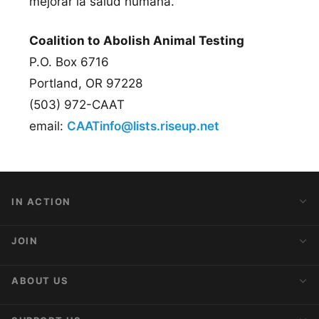
mejorar la salud humana.
Coalition to Abolish Animal Testing
P.O. Box 6716
Portland, OR 97228
(503) 972-CAAT
email:
CAATinfo@lists.riseup.net
IN ACTION
Action Alerts
JOIN
Latest News
Blog
Activist Network
ABOUT US
Upcoming Actions
Internships
About AnimaNaturalis