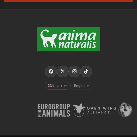
English
English
▼
▼