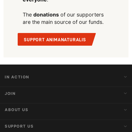
The
donations
of our supporters
are the main source of our funds.
SUPPORT ANIMANATURALIS
IN ACTION
Action Alerts
JOIN
Latest News
Blog
Activist Network
ABOUT US
Upcoming Actions
Internships
About AnimaNaturalis
SUPPORT US
Subscribe to Newsletter
Ideology