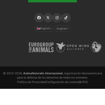
English
English
▼
▼
© 2003–2026,
AnimaNaturalis Internacional
, organización iberoamericana
para la defensa de los derechos de todos los animales.
Política de Privacidad
Configuración de cookies
RSS