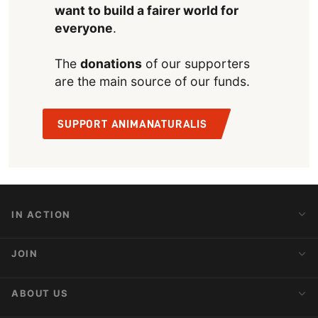
want to build a fairer world for
everyone
.
The
donations
of our supporters
are the main source of our funds.
SUPPORT ANIMANATURALIS
IN ACTION
Action Alerts
JOIN
Latest News
Blog
Activist Network
ABOUT US
Upcoming Actions