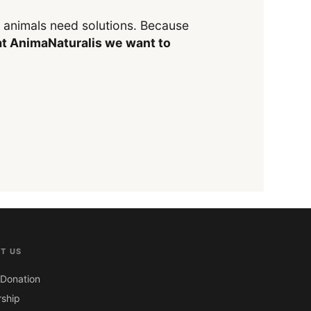
y animals need solutions. Because
t AnimaNaturalis we want to
T US
Donation
ship