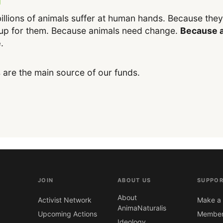
illions of animals suffer at human hands. Because the
up for them. Because animals need change.
Because a
e
.
 are the main source of our funds.
JOIN
ABOUT US
SUPPOR
About
Activist Network
Make a 
AnimaNaturalis
Upcoming Actions
Member
Ideology