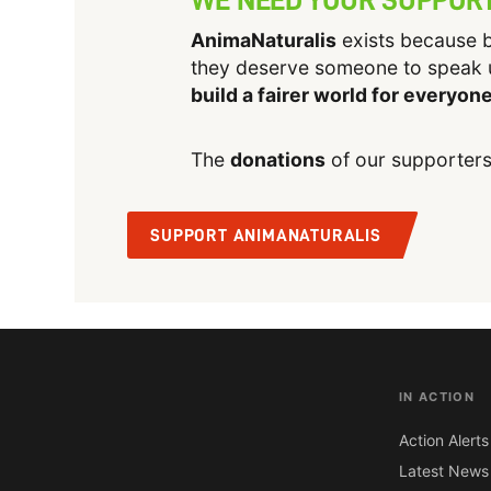
AnimaNaturalis
exists because b
they deserve someone to speak 
build a fairer world for everyon
The
donations
of our supporters
SUPPORT ANIMANATURALIS
IN ACTION
Action Alerts
Latest News