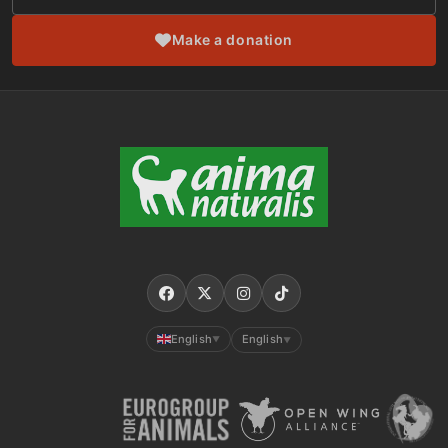
Make a donation
English
English
▼
▼