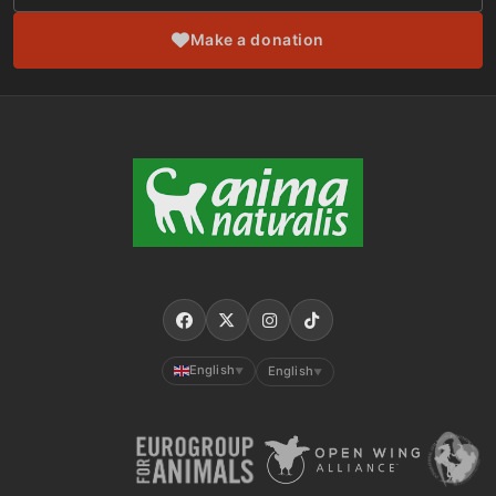
Make a donation
English
English
▼
▼