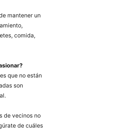
de mantener un
namiento,
uetes, comida,
asionar?
les que no están
adas son
al.
 de vecinos no
egúrate de cuáles