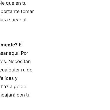
le que en tu
mportante tomar
para sacar al
n mente?
El
ar aquí­. Por
vos. Necesitan
ualquier ruido.
elices y
r haz algo de
ncajará con tu