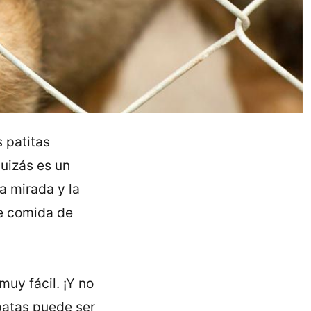
 patitas
uizás es un
a mirada y la
de comida de
uy fácil. ¡Y no
patas puede ser