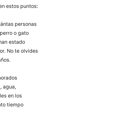
en estos puntos:
cuántas personas
perro o gato
 han estado
r. No te olvides
años.
norados
, agua,
les en los
nto tiempo