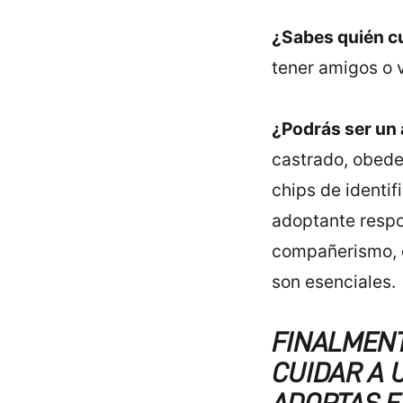
¿Sabes quién cu
tener amigos o v
¿Podrás ser un
castrado, obedec
chips de identif
adoptante respon
compañerismo, e
son esenciales.
FINALMENT
CUIDAR A 