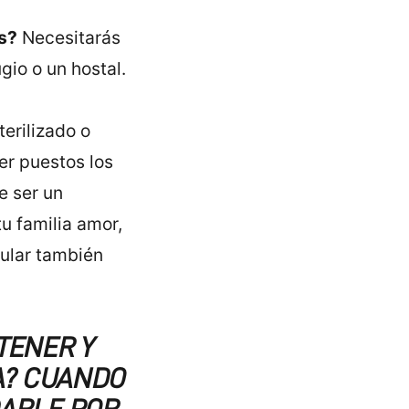
s?
Necesitarás
gio o un hostal.
erilizado o
er puestos los
e ser un
u familia amor,
gular también
TENER Y
A? CUANDO