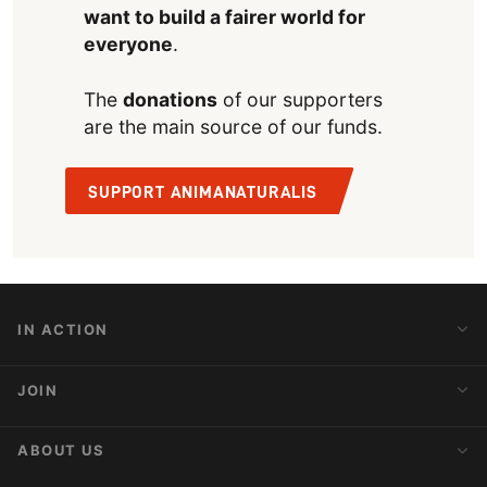
want to build a fairer world for
everyone
.
The
donations
of our supporters
are the main source of our funds.
SUPPORT ANIMANATURALIS
IN ACTION
Action Alerts
JOIN
Latest News
Blog
Activist Network
ABOUT US
Upcoming Actions