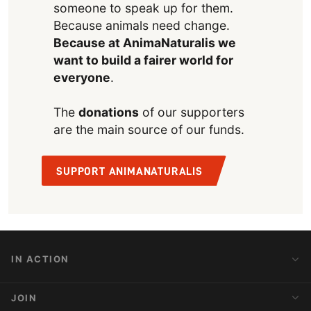
someone to speak up for them.
Because animals need change.
Because at AnimaNaturalis we
want to build a fairer world for
everyone
.
The
donations
of our supporters
are the main source of our funds.
SUPPORT ANIMANATURALIS
IN ACTION
Action Alerts
JOIN
Latest News