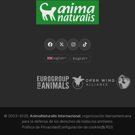
English
English
▼
▼
© 2003–2026,
AnimaNaturalis Internacional
, organización iberoamericana
para la defensa de los derechos de todos los animales.
Política de Privacidad
Configuración de cookies
RSS