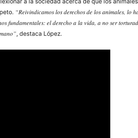
flexionar a la sociedad acerca de que los animales 
“Reivindicamos los derechos de los animales, lo h
speto.
hos fundamentales: el derecho a la vida, a no ser torturado
humano”
, destaca López.