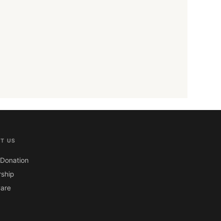
T US
Donation
ship
are