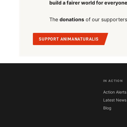
build a fairer world for everyon
The
donations
of our supporters
SUPPORT ANIMANATURALIS
IN ACTION
Action Alerts
Latest News
Blog