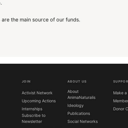
e
.
 are the main source of our funds.
JOIN
ABOUT US
SUPPOR
About
Activist Network
Make a 
AnimaNaturalis
Upcoming Actions
Member
Ideology
Internships
Donor C
Publications
Subscribe to
Newsletter
Social Networks
CONTACT