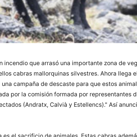
a un incendio que arrasó una importante zona de v
 ellos cabras mallorquinas silvestres. Ahora llega
 una campaña de descaste para que estos animales
ada por la comisión formada por representantes de
ctados (Andratx, Calvià y Estellencs)." Así anunci
 es el sacrificio de animales. Estas cabras adem