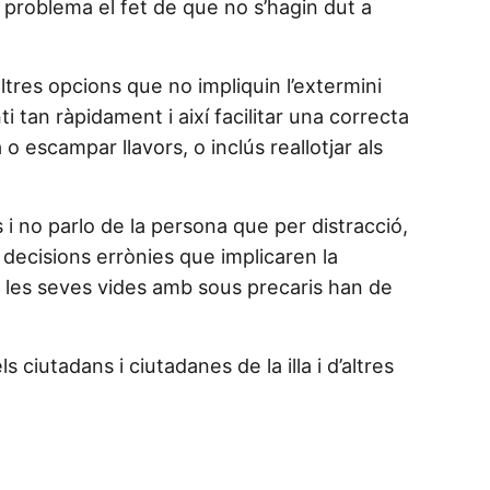
l problema el fet de que no s’hagin dut a
tres opcions que no impliquin l’extermini
 tan ràpidament i així facilitar una correcta
 escampar llavors, o inclús reallotjar als
i no parlo de la persona que per distracció,
e decisions errònies que implicaren la
nt les seves vides amb sous precaris han de
ciutadans i ciutadanes de la illa i d’altres