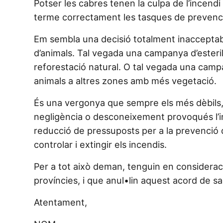
Potser les cabres tenen la culpa de l’incend
terme correctament les tasques de prevenció
Em sembla una decisió totalment inacceptable
d’animals. Tal vegada una campanya d’esterili
reforestació natural. O tal vegada una campa
animals a altres zones amb més vegetació.
És una vergonya que sempre els més dèbils, 
negligència o desconeixement provoqués l’inici
reducció de pressuposts per a la prevenció d
controlar i extingir els incendis.
Per a tot això deman, tenguin en consideració 
províncies, i que anul•lin aquest acord de sa
Atentament,