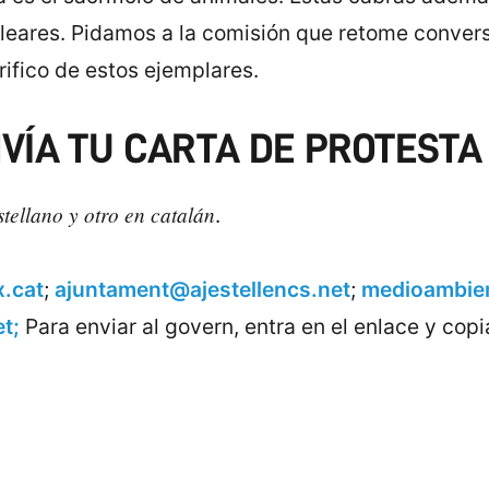
Baleares. Pidamos a la comisión que retome conver
crifico de estos ejemplares.
NVÍA TU CARTA DE PROTESTA 
ellano y otro en catalán
.
.cat
;
ajuntament@ajestellencs.net
;
medioambie
et;
Para enviar al govern, entra en el enlace y copia