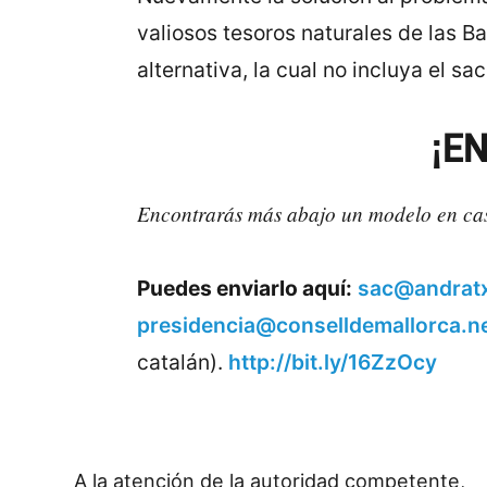
valiosos tesoros naturales de las 
alternativa, la cual no incluya el sa
¡E
Encontrarás más abajo un modelo en cast
Puedes enviarlo aquí:
sac@andratx
presidencia@conselldemallorca.n
catalán).
http://bit.ly/16ZzOcy
A la atención de la autoridad competente,