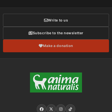
Social Networks
Membership
Donor Care
Write to us
Subscribe to the newsletter
Make a donation