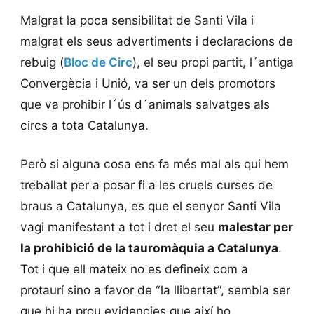
Malgrat la poca sensibilitat de Santi Vila i
malgrat els seus advertiments i declaracions de
rebuig (
Bloc de Circ
), el seu propi partit, l´antiga
Convergècia i Unió, va ser un dels promotors
que va prohibir l´ús d´animals salvatges als
circs a tota Catalunya.
Però si alguna cosa ens fa més mal als qui hem
treballat per a posar fi a les cruels curses de
braus a Catalunya, es que el senyor Santi Vila
vagi manifestant a tot i dret el seu
malestar per
la prohibició de la tauromàquia a Catalunya
.
Tot i que ell mateix no es defineix com a
protaurí sino a favor de “la llibertat”, sembla ser
que hi ha prou evidencies que així ho