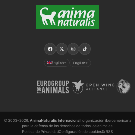
English
English
▼
▼
© 2003–2026,
AnimaNaturalis Internacional
, organización iberoamericana
para la defensa de los derechos de todos los animales.
Política de Privacidad
Configuración de cookies
RSS