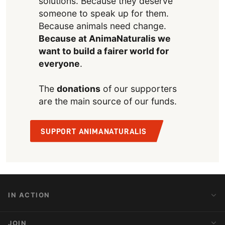
solutions. Because they deserve
someone to speak up for them.
Because animals need change.
Because at AnimaNaturalis we
want to build a fairer world for
everyone
.
The
donations
of our supporters
are the main source of our funds.
SUPPORT ANIMANATURALIS
IN ACTION
Action Alerts
JOIN