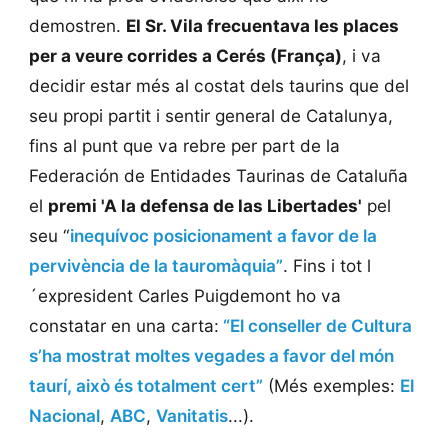
demostren.
El Sr. Vila frecuentava les places
per a veure corrides a Cerés (França)
, i va
decidir estar més al costat dels taurins que del
seu propi partit i sentir general de Catalunya,
fins al punt que va rebre per part de la
Federación de Entidades Taurinas de Cataluña
el
premi 'A la defensa de las Libertades'
pel
seu “
inequívoc posicionament a favor de la
pervivència de la tauromàquia”
. Fins i tot l
´expresident Carles Puigdemont ho va
constatar en una carta:
“El conseller de Cultura
s’ha mostrat moltes vegades a favor del món
taurí, això és totalment cert”
(Més exemples:
El
Nacional
,
ABC
,
Vanitatis
...).