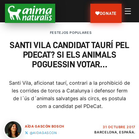
DONATE
FESTEJOS POPULARES
SANTI VILA CANDIDAT TAURÍ PEL
PDECAT? SI ELS ANIMALS
POGUESSIN VOTAR…
Santi Vila, aficionat taurí, contrari a la prohibició de
les corrides de toros a Catalunya i defensor ferm
de l´ús d´animals salvatges als circs, es postula
com a candidat pel PDeCat.
AÏDA GASCÓN BOSCH
31 OCTUBRE 2017
BARCELONA, ESPAÑA.
@AIDAGASCON