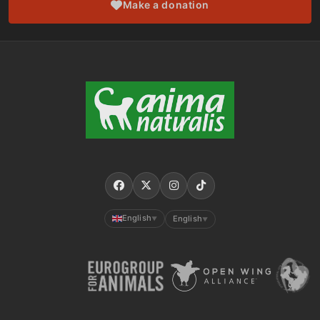
Make a donation
English
English
▼
▼