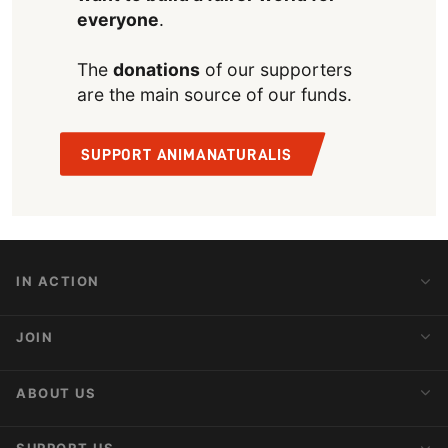
everyone
.
The
donations
of our supporters
are the main source of our funds.
SUPPORT ANIMANATURALIS
IN ACTION
Action Alerts
JOIN
Latest News
Blog
Activist Network
ABOUT US
Upcoming Actions
Internships
About AnimaNaturalis