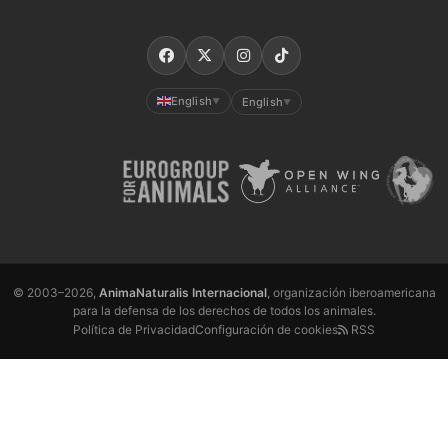
English
English
▼
▼
© 2003–2026,
AnimaNaturalis Internacional
, organización iberoamericana
para la defensa de los derechos de todos los animales.
Política de Privacidad
Configuración de cookies
RSS